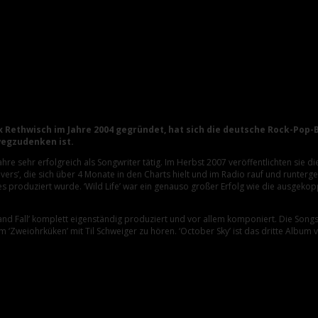
ex Rethwisch im Jahre 2004 gegründet, hat sich die deutsche Rock-Po
wegzudenken ist.
re sehr erfolgreich als Songwriter tätig. Im Herbst 2007 veröffentlichten sie die
 Lovers’, die sich über 4 Monate in den Charts hielt und im Radio rauf und runte
 produziert wurde. ‘Wild Life’ war ein genauso großer Erfolg wie die ausgekoppel
d Fall’ komplett eigenständig produziert und vor allem komponiert. Die Songs 
lm ‘Zweiohrküken’ mit Til Schweiger zu hören. ‘October Sky’ ist das dritte Album