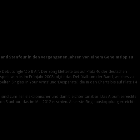
p-Band Stanfour in den vergangenen Jahren von einem Geheimtipp zu
 Debütsingle ‘Do It All’. Der Song kletterte bis auf Platz 46 der deutschen
rgespielt wurde. Im Frühjahr 2008 folgte das Debütalbum der Band, welches zu
ten Singles ‘In Your Arms’ und ‘Desperate’, die in den Charts bis auf Platz 14
sind zum Teil elektronischer und damit leichter tanzbar. Das Album erreichte
 von Stanfour, das im Mai 2012 erschien. Als erste Singleauskopplung erreichte