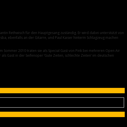
tantin Rethwisch für den Hauptgesang zuständig. Er wird dabei unterstützt von
dsba, ebenfalls an der Gitarre, und Paul Kaiser hinterm Schlagzeug machen
m Sommer 2010 traten sie als Special Gast von Pink bei mehreren Open Air
als Gast in der Seifenoper ‘Gute Zeiten, schlechte Zeiten’ im deutschen