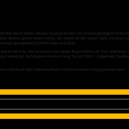
ißbegehrt
uftritten durch weitere Musiker ergänzt werden. Als Gründungsmitglied ist Kons
itte Stimme gehört Heiko Fischer, der zudem an der Gitarre steht. Christian Li
Christoph Spangenberg hinterm Keyboard dazu.
t Bands wie A-ha, den Scorpions und Sänger Bryan Adams auf Tour unterwegs. I
ontest teil. Sie belegten mit ihrem Song ‘Sail on’ Platz 7. Zudem war Stanfour 
inem Auftritt auf dem Zeltfestival Ruhr in Bochum seinen Anfang nehmen wird.