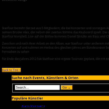
Wishing You Well
In Your Arms
Ob im TV, Radio oder auf Tour – Stanfour ist he
Stanfour besteht derzeit aus 5 Mitgliedern, die bei Konzerten und sonstigen A
seinem Bruder Alex, der neben der zweiten Stimme das Keyboard spielt. Die dr
Stanfour komplett. Live auf der Bühne kommen Daniel Stritzke am Bass und 
Zwischen und nach ihrer Arbeit an den Alben, war Stanfour unter anderem mi
Konzerten auf und nahmen im Herbst des gleichen Jahres am Bundesvision Song C
Fernsehen zu sehen.
Für Ende des Jahres 2012 hat Stanfour eine eigene Tournee geplant, die mit e
Back to Top ↑
Suche nach Events, Künstlern & Orten
Populäre Künstler
Alanis Morissette