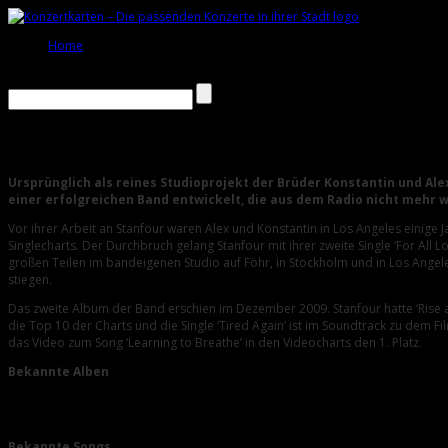
Home
Stanfour
Ursprünglich als reines Studioprojekt der Brüder Konstantin und Al
einer erfolgreichen Band entwickelt, die aus dem Radio nicht mehr 
Vor ihrer Arbeit an Stanfour waren Alex und Konstantin in Los Angeles einige Jah
Singlecharts. Der Durchbruch gelang Stanfour mit ihrer zweite Single ‘For All
großen Teilen im bandeigenen Studio auf Föhr, in Stockholm und in Los Angeles
stiegen.
Das zweite Album der Band erschien im Dezember 2009. Stanfour hatte ‘Rise an
die Top 10 der Charts und die Single ‘Tired Again’ ist im Soundtrack zu dem Fi
das Video zum Song ‘Learning to Breathe’ in den Videocharts den 1. Platz.
Bekannte Alben
Wild Life
Rise and Fall
Bekannte Songs