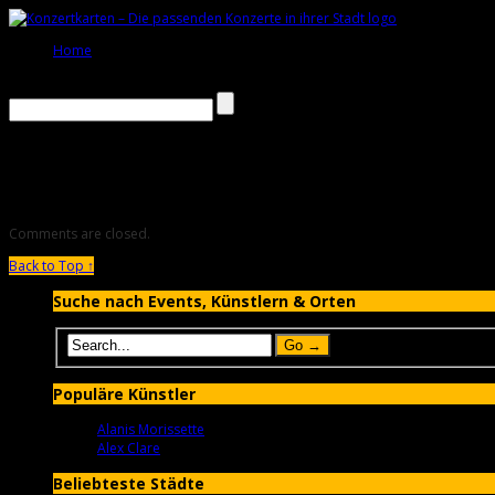
Home
Häufige Fragen
Comments are closed.
Back to Top ↑
Suche nach Events, Künstlern & Orten
Populäre Künstler
Alanis Morissette
Alex Clare
Beliebteste Städte