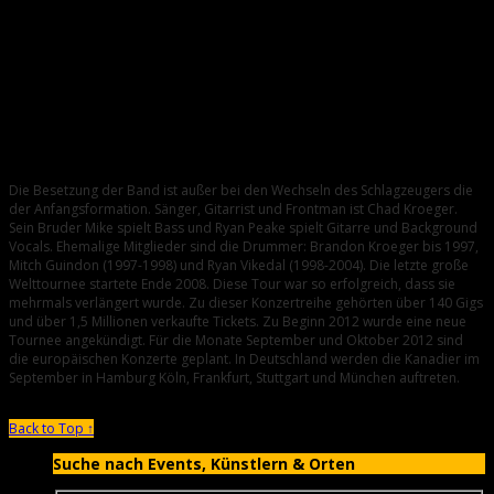
Pantera gewidmet, der während eines Konzerts auf der Bühne
erschossen wurde.
2011: Auf dem aktuellen Album zeigt die kanadische Band mit der
ersten Singleauskopplung “When We Stand Together” einen
veränderten musikalischen Stil.
Konstante Band – nur die Drummer auf dem
Schleudersitz
Die Besetzung der Band ist außer bei den Wechseln des Schlagzeugers die
der Anfangsformation. Sänger, Gitarrist und Frontman ist Chad Kroeger.
Sein Bruder Mike spielt Bass und Ryan Peake spielt Gitarre und Background
Vocals. Ehemalige Mitglieder sind die Drummer: Brandon Kroeger bis 1997,
Mitch Guindon (1997-1998) und Ryan Vikedal (1998-2004). Die letzte große
Welttournee startete Ende 2008. Diese Tour war so erfolgreich, dass sie
mehrmals verlängert wurde. Zu dieser Konzertreihe gehörten über 140 Gigs
und über 1,5 Millionen verkaufte Tickets. Zu Beginn 2012 wurde eine neue
Tournee angekündigt. Für die Monate September und Oktober 2012 sind
die europäischen Konzerte geplant. In Deutschland werden die Kanadier im
September in Hamburg Köln, Frankfurt, Stuttgart und München auftreten.
Back to Top ↑
Suche nach Events, Künstlern & Orten