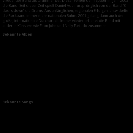
Vikedal der Band als Drummer bei. Dieser verließ dann später im Jahr 2005
die Band. Seit dieser Zeit spielt Daniel Adair ursprünglich von der Band “3
doors down” die Drums. Aus anfänglichen, regionalen Erfolgen, entwickelte
die Rockband immer mehr nationalen Ruhm. 2001 gelang dann auch der
große, internationale Durchbruch. Immer wieder arbeitet die Band mit
anderen Künstern wie Elton John und Nelly Furtado zusammen.
Bekannte Alben
1996: Debütalbum der kanadischen Rockband ist das Album “Curb”.
1998: Das zweite Studiolbum “The State” unter dem Plattenvertrag
von Roadrunner Records.
2001: “Silver Side Up” führt zum internationalen Durchbruch. Mit über
177.000 verkauften Tonträgern reiht sich das Album auf den zweiten
Platz der US-Album-Charts ein.
2005: Mit dem Album “All The Right Reasons” spielte die Band mit
neuem Drummer 100 Wochen lang Platzierungen in den TOP 30der
USA ein. Das Album verkaufte sich über 11 Millionen mal.
2011: “Here And Now” ist das aktuelle Album und wurde Ende 2011
veröffentlicht.
Bekannte Songs
1998: “Leader of Men” ist eine Singleauskopplung aus dem Album
“The State”
2001: “How You Remind Me” wird zur bislang erfolgreichsten Single
und wurde 2003 für den “Record of the Year – Grammy” nominiert.
2005: Die Single “Side of a Bullet” ist dem Gitarristen der Band