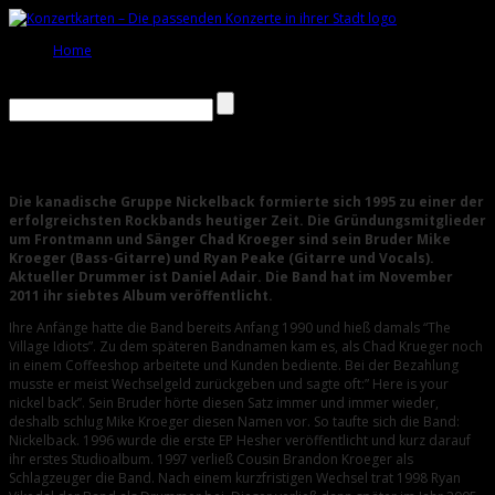
Home
Nickelback
Die kanadische Gruppe Nickelback formierte sich 1995 zu einer der
erfolgreichsten Rockbands heutiger Zeit. Die Gründungsmitglieder
um Frontmann und Sänger Chad Kroeger sind sein Bruder Mike
Kroeger (Bass-Gitarre) und Ryan Peake (Gitarre und Vocals).
Aktueller Drummer ist Daniel Adair. Die Band hat im November
2011 ihr siebtes Album veröffentlicht.
Ihre Anfänge hatte die Band bereits Anfang 1990 und hieß damals “The
Village Idiots”. Zu dem späteren Bandnamen kam es, als Chad Krueger noch
in einem Coffeeshop arbeitete und Kunden bediente. Bei der Bezahlung
musste er meist Wechselgeld zurückgeben und sagte oft:” Here is your
nickel back”. Sein Bruder hörte diesen Satz immer und immer wieder,
deshalb schlug Mike Kroeger diesen Namen vor. So taufte sich die Band:
Nickelback. 1996 wurde die erste EP Hesher veröffentlicht und kurz darauf
ihr erstes Studioalbum. 1997 verließ Cousin Brandon Kroeger als
Schlagzeuger die Band. Nach einem kurzfristigen Wechsel trat 1998 Ryan