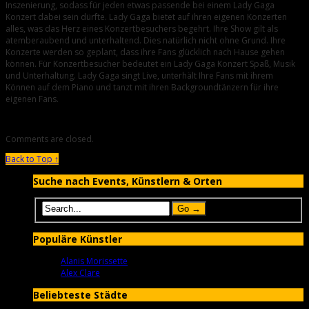
Inszenierung, sodass für jeden etwas passende bei einem Lady Gaga
Konzert dabei sein dürfte. Lady Gaga bietet auf ihren eigenen Konzerten
alles, was das Herz eines Konzertbesuchers begehrt. Ihre Show gilt als
atemberaubend und unterhaltend. Dies natürlich nicht ohne Grund. Ihre
Konzerte werden so geplant, dass ihre Fans glücklich nach Hause gehen
können. Für Konzertbesucher bedeutet ein Lady Gaga Konzert Spaß, Musik
und Unterhaltung. Lady Gaga singt Live, unterhält Ihre Fans mit ihrem
Können auf dem Piano und tanzt mit ihren Backgroundtänzern für ihre
eigenen Fans.
Comments are closed.
Back to Top ↑
Suche nach Events, Künstlern & Orten
Populäre Künstler
Alanis Morissette
Alex Clare
Beliebteste Städte