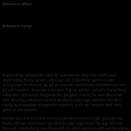
Bekannte Alben
The Fame
Born this Way
Bekannte Songs
Just Dance
Poker Face
Paparazzi
Bad Romance
Alejandro
Die unverwechselbare Lady Gaga
Regelmäßige Schlagzeilen über ihr Sexualleben, über ihre Outfits und
abgeräumte Preise lassen Lady Gaga seit 2008 immer wieder in den
Schlagzeilen erscheinen. Sie gilt als eine der exotischsten Künstlerinnen des
20. Jahrhunderts. Besonders viel Wert legt sie auf ihre optische Darstellung.
Außerdem sind einige Songtexte der Sängerin oftmals für viele Menschen
sehr anrüchig und provozierend, wodurch Lady Gaga selbstverständlich
häufig auch negative Schlagzeilen ergattert, doch die Sängerin weiß dies
gekonnt umzusetzen.
Ebenso sind ihre Konzerte von einzigartigen Inszenierungen geprägt und
bieten etlichen Zuschauern ein Blick in Lady Gagas Kopf. Sie legt sehr viel
Wert auf Unterhaltung, Live Show und vor allem natürlich auch auf die eigene