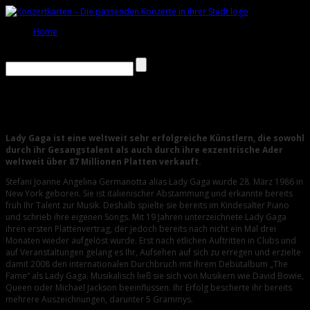
Home
Lady Gaga
Lady Gaga ist eine weltweit sehr erfolgreiche Künstlern, die sowohl
durch ihr Gesangstalent als auch durch ihre exzentrische Ader
weltweit über 87 Millionen Platten verkauft.
Stefani Joanne Angelina Germanotta alias Lady Gaga wurde 28. März 1986 in
New York geboren. Sie ist italienischer Abstammung und erkannte bereits
früh Ihr Talent zur Musik. Deshalb spielte sie bereits im Kindesalter Piano
und schrieb ihre eigenen Songs. Mit 19 Jahren unterzeichnete Lady Gaga
ihren ersten Plattenvertrag, der jedoch bereits nach nicht ein Mal drei
Monaten wieder aufgelöst wurde. Erst nach etlichen Auftritten in Clubs und
auf Veranstaltungen gelang es Ihr, Aufsehen auf sich zu erregen und erzielte
damit 2008 den internationalen Durchbruch mit ihrem Debütalbum „The
Fame“ als Lady Gaga. Musikalisch ließ sie sich von Musikern wie David Bowie,
Queen oder Michael Jackson beeinflussen. Ihr Erfolg bescherte ihr bereits
mehrere Auszeichnungen, darunter 5 Grammys.